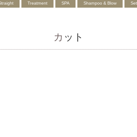
Straight
Treatment
SPA
Shampoo & Blow
Set
カット