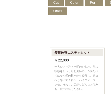
Cut
Color
Perm
Other
髪質改善エステ＋カット
￥22,000
一人ひとり違った髪のお悩み。髪の
状態をしっかりと見極め、表面だけ
ではなく髪の根本から改善し、解決
へと導いてくれる。ハイダメージ、
クセ、うねり、広がりどんなお悩み
も一度ご相談ください。